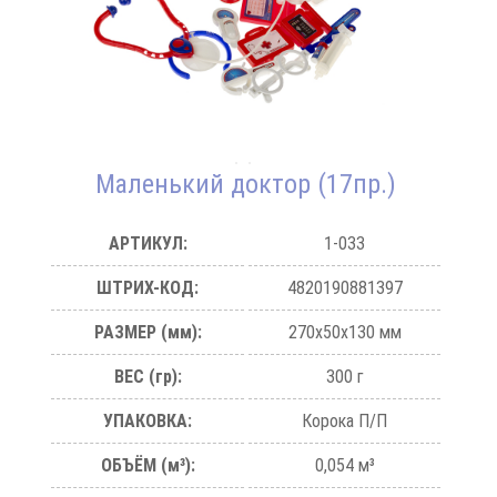
Маленький доктор (17пр.)
АРТИКУЛ:
1-033
ШТРИХ-КОД:
4820190881397
РАЗМЕР (мм):
270х50х130 мм
ВЕС (гр):
300 г
УПАКОВКА:
Корока П/П
ОБЪЁМ (м³):
0,054 м³