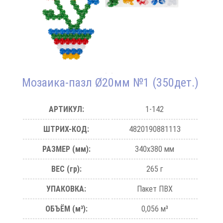
Мозаика-пазл Ø20мм №1 (350дет.)
АРТИКУЛ:
1-142
ШТРИХ-КОД:
4820190881113
РАЗМЕР (мм):
340х380 мм
ВЕС (гр):
265 г
УПАКОВКА:
Пакет ПВХ
ОБЪЁМ (м³):
0,056 м³