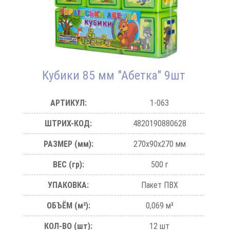
Кубики 85 мм "Абетка" 9шт
АРТИКУЛ:
1-063
ШТРИХ-КОД:
4820190880628
РАЗМЕР (мм):
270х90х270 мм
ВЕС (гр):
500 г
УПАКОВКА:
Пакет ПВХ
ОБЪЁМ (м³):
0,069 м³
КОЛ-ВО (шт):
12 шт