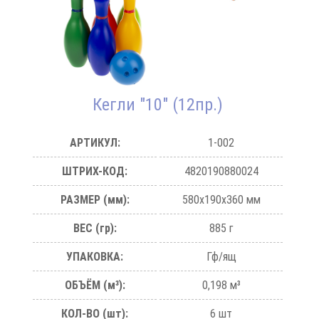
Кегли "10" (12пр.)
АРТИКУЛ:
1-002
ШТРИХ-КОД:
4820190880024
РАЗМЕР (мм):
580х190х360 мм
ВЕС (гр):
885 г
УПАКОВКА:
Гф/ящ
ОБЪЁМ (м³):
0,198 м³
КОЛ-ВО (шт):
6 шт