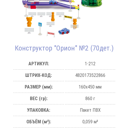
Конструктор "Орион" №2 (70дет.)
АРТИКУЛ:
1-212
ШТРИХ-КОД:
4820173522866
РАЗМЕР (мм):
160х450 мм
ВЕС (гр):
860 г
УПАКОВКА:
Пакет ПВХ
ОБЪЁМ (м³):
0,059 м³