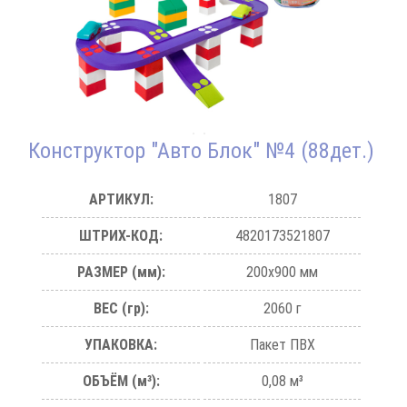
Конструктор "Авто Блок" №4 (88дет.)
АРТИКУЛ:
1807
ШТРИХ-КОД:
4820173521807
РАЗМЕР (мм):
200х900 мм
ВЕС (гр):
2060 г
УПАКОВКА:
Пакет ПВХ
ОБЪЁМ (м³):
0,08 м³