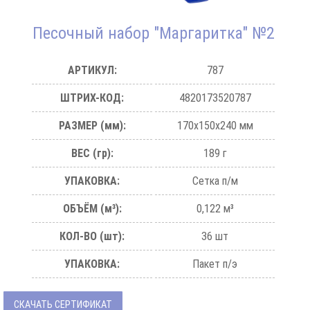
Песочный набор "Маргаритка" №2
АРТИКУЛ:
787
ШТРИХ-КОД:
4820173520787
РАЗМЕР (мм):
170х150х240 мм
ВЕС (гр):
189 г
УПАКОВКА:
Сетка п/м
ОБЪЁМ (м³):
0,122 м³
КОЛ-ВО (шт):
36 шт
УПАКОВКА:
Пакет п/э
СКАЧАТЬ СЕРТИФИКАТ