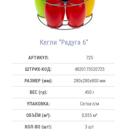
Кегли "Радуга 6"
АРТИКУЛ:
725
ШТРИХ-КОД:
4820173520725
РАЗМЕР (мм):
280х280х800 мм
ВЕС (гр):
450 г
УПАКОВКА:
Сетка п/м
ОБЪЁМ (м³):
0,055 м³
КОЛ-ВО (шт):
3 шт