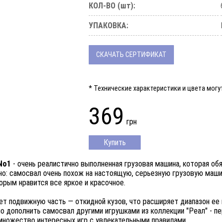
КОЛ-ВО (шт):
УПАКОВКА:
СКАЧАТЬ СЕРТИФИКАТ
* Технические характеристики и цвета мог
369
грн
Купить
No1
- очень реалистично выполненная грузовая машина, которая об
о: самосвал очень похож на настоящую, серьезную грузовую маши
орым нравится все яркое и красочное.
ет подвижную часть — откидной кузов, что расширяет диапазон ее 
о дополнить самосвал другими игрушками из коллекции "Реал" - 
множество интересных игр с увлекательными правилами.