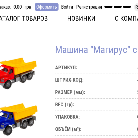
заказ:
0.00
грн
Оформить
Войти
Регистрация
R
АТАЛОГ ТОВАРОВ
НОВИНКИ
О КОМП
Машина "Магирус" 
АРТИКУЛ:
ШТРИХ-КОД:
РАЗМЕР (мм):
ВЕС (гр):
УПАКОВКА:
ОБЪЁМ (м³):