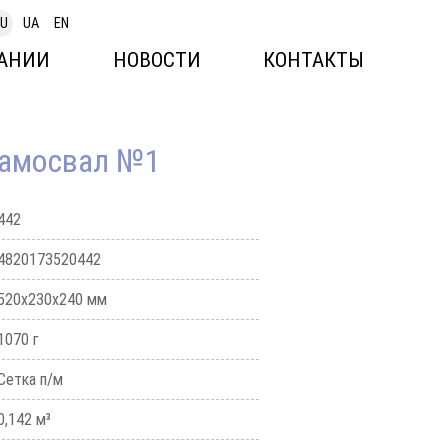
U
UA
EN
АНИИ
НОВОСТИ
КОНТАКТЫ
самосвал №1
442
4820173520442
520х230х240 мм
1070 г
Сетка п/м
0,142 м³