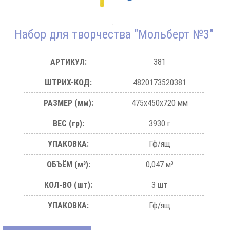
Набор для творчества "Мольберт №3"
АРТИКУЛ:
381
ШТРИХ-КОД:
4820173520381
РАЗМЕР (мм):
475х450х720 мм
ВЕС (гр):
3930 г
УПАКОВКА:
Гф/ящ
ОБЪЁМ (м³):
0,047 м³
КОЛ-ВО (шт):
3 шт
УПАКОВКА:
Гф/ящ