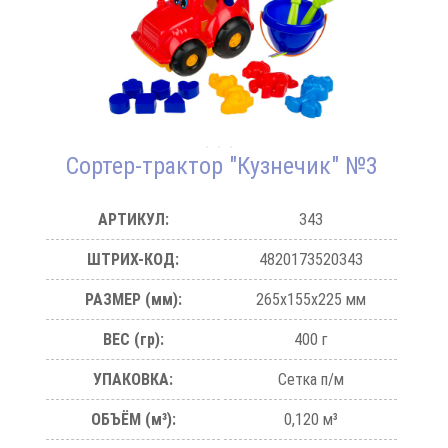
Сортер-трактор "Кузнечик" №3
АРТИКУЛ:
343
ШТРИХ-КОД:
4820173520343
РАЗМЕР (мм):
265х155х225 мм
ВЕС (гр):
400 г
УПАКОВКА:
Сетка п/м
ОБЪЁМ (м³):
0,120 м³