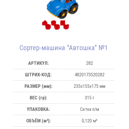
Сортер-машина "Автошка" №1
АРТИКУЛ:
282
ШТРИХ-КОД:
4820173520282
РАЗМЕР (мм):
235х155х175 мм
ВЕС (гр):
315 г
УПАКОВКА:
Сетка п/м
ОБЪЁМ (м³):
0,120 м³